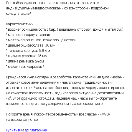
Для выбора удаленно напишите нам и мы отправим вам
индивидуальные видео с часиками со всех сторон и подробной
консультацией!
Характеристики:
* водонепроницаемость 3 бар, (защищены от брызг, дождя, мытья рук)
* материал корпуса: сплав
* материал ремешка: нержавеющая сталь
* диаметр циферблата: 36 мм
* толщина корпуса: 6,9 мм
* ширина ремешка: 18 мм
* длина ремешка: 24 см
* механизм: кварцевый
Бренд часов «VAIS» создан и разработан казахстанскими дизайнерами,
отражая современные веяния минимализма, традиционности
и элегантности. Часы нашего бренда, в первую очередь, ориентированы
на качество и долговечность, ведь классика актуальна десятилетиями!
«VÁIS» от французского uдтú. Надевая наши часы вы приобретаете
возможность идти в ногу со временем и даже покорить его.
Покорите время, покорите современность и всё с часами «VÁIS»
на вашем запястье.
Купить в Kaspi Магазине