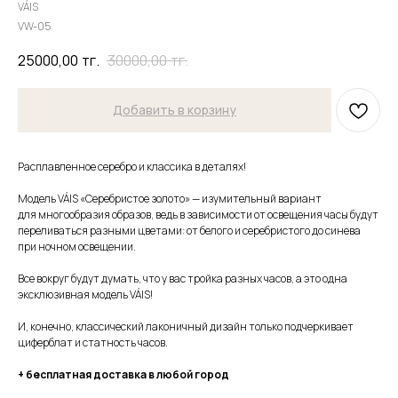
VÁIS
VW-05
25000,00
тг.
30000,00
тг.
Добавить в корзину
Расплавленное серебро и классика в деталях!
Модель VÁIS «Серебристое золото» — изумительный вариант
для многообразия образов, ведь в зависимости от освещения часы будут
переливаться разными цветами: от белого и серебристого до синева
при ночном освещении.
Все вокруг будут думать, что у вас тройка разных часов, а это одна
эксклюзивная модель VÁIS!
И, конечно, классический лаконичный дизайн только подчеркивает
циферблат и статность часов.
+ бесплатная доставка в любой город