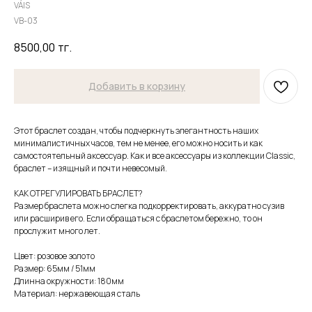
VÁIS
VB-03
8500,00
тг.
Добавить в корзину
Этот браслет создан, чтобы подчеркнуть элегантность наших
минималистичных часов, тем не менее, его можно носить и как
самостоятельный аксессуар. Как и все аксессуары из коллекции Classic,
браслет – изящный и почти невесомый.
КАК ОТРЕГУЛИРОВАТЬ БРАСЛЕТ?
Размер браслета можно слегка подкорректировать, аккуратно сузив
или расширив его. Если обращаться с браслетом бережно, то он
прослужит много лет.
Цвет: розовое золото
Размер: 65мм / 51мм
Длинна окружности: 180мм
Материал: нержавеющая сталь