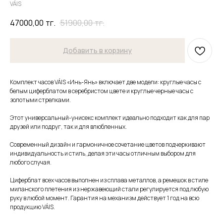
VÁIS
47000,00
тг.
51900,00
тг.
Добавить в корзину
Комплект часов VÁIS «Инь-Янь» включает две модели: круглые часы с
белым циферблатом в серебристом цвете и круглые черные часы с
золотыми стрелками.
Этот универсальный-унисекс комплект идеально подходит как для пар
друзей или подруг, так и для влюбленных.
Современный дизайн и гармоничное сочетание цветов подчеркивают
индивидуальность и стиль, делая эти часы отличным выбором для
любого случая.
Циферблат всех часов выполнен из сплава металлов, а ремешок в стиле
миланского плетения из нержавеющий стали регулируется под любую
руку в любой момент. Гарантия на механизм действует 1 год на всю
продукцию VÁIS.