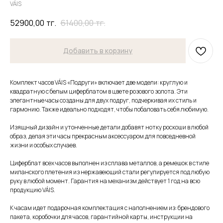
VÁIS
52900,00
тг.
61400,00
тг.
Добавить в корзину
Комплект часов VÁIS «Подруги» включает две модели: круглую и
квадратную с белым циферблатом в цвете розового золота. Эти
элегантные часы созданы для двух подруг, подчеркивая их стиль и
гармонию. Также идеально подходят, чтобы побаловать себя любимую.
Изящный дизайн и утонченные детали добавят нотку роскоши в любой
образ, делая эти часы прекрасным аксессуаром для повседневной
жизни и особых случаев.
Циферблат всех часов выполнен из сплава металлов, а ремешок в стиле
миланского плетения из нержавеющий стали регулируется под любую
руку в любой момент. Гарантия на механизм действует 1 год на всю
продукцию VÁIS.
К часам идет подарочная комплектация с наполнением из: брендового
пакета, коробочки для часов, гарантийной карты, инструкции на