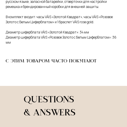
русском языке, запасной батарейки, отверточки для настройки
ремешка и брендированный коробки для внешней защиты.
В комплект входит: часы VÁIS «Золотой Квадрат», часы VÁIS «Розовое
Золото с Белым Циферблатом» и 1 браслет VÁIS rose gold.
Диаметр циферблата VÁIS «Золотой Квадрат»: 34 мм
Диаметр циферблата VÁIS «Розовое Золото с Белым Циферблатом»: 36
мм
С ЭТИМ ТОВАРОМ ЧАСТО ПОКУПАЮТ
QUESTIONS
& ANSWERS