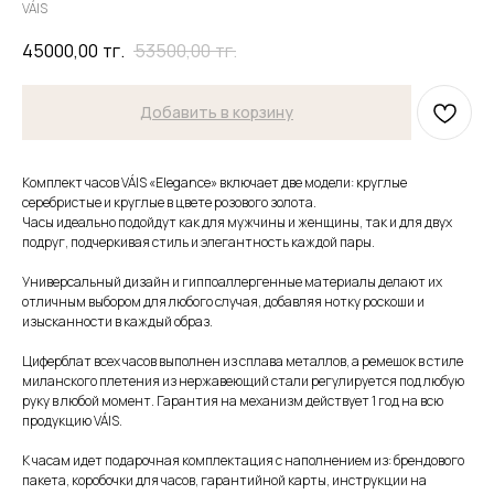
VÁIS
45000,00
тг.
53500,00
тг.
Добавить в корзину
Комплект часов VÁIS «Elegance» включает две модели: круглые
серебристые и круглые в цвете розового золота.
Часы идеально подойдут как для мужчины и женщины, так и для двух
подруг, подчеркивая стиль и элегантность каждой пары.
Универсальный дизайн и гиппоаллергенные материалы делают их
отличным выбором для любого случая, добавляя нотку роскоши и
изысканности в каждый образ.
Циферблат всех часов выполнен из сплава металлов, а ремешок в стиле
миланского плетения из нержавеющий стали регулируется под любую
руку в любой момент. Гарантия на механизм действует 1 год на всю
продукцию VÁIS.
К часам идет подарочная комплектация с наполнением из: брендового
пакета, коробочки для часов, гарантийной карты, инструкции на