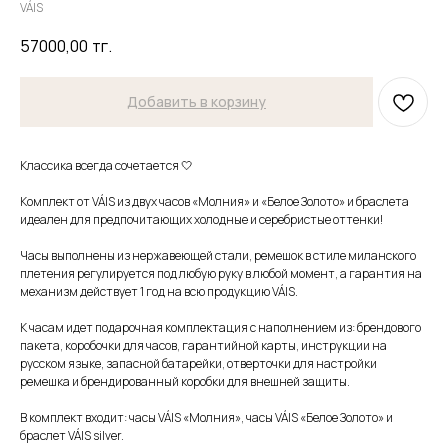
VÁIS
57000,00
тг.
Добавить в корзину
Классика всегда сочетается 🤍
Комплект от VÁIS из двух часов «Молния» и «Белое Золото» и браслета
идеален для предпочитающих холодные и серебристые оттенки!
Часы выполнены из нержавеющей стали, ремешок в стиле миланского
плетения регулируется под любую руку в любой момент, а гарантия на
механизм действует 1 год на всю продукцию VÁIS.
К часам идет подарочная комплектация с наполнением из: брендового
пакета, коробочки для часов, гарантийной карты, инструкции на
русском языке, запасной батарейки, отверточки для настройки
ремешка и брендированный коробки для внешней защиты.
В комплект входит: часы VÁIS «Молния», часы VÁIS «Белое Золото» и
браслет VÁIS silver.