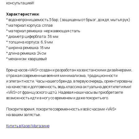
консультацией!
Характеристики:
* водонепроницаемость 3 бар, (защищены от брызг, дождя, мытья рук)
* материал корпуса: сплав
* материал ремешка: нержавеющая сталь
* диаметр циферблата: 36 мм
* толщина корпуса: 6,9 мм
* ширина ремешка: 18 мм
* длина ремешка: 24 см
* механизм: кварцевый
Бренд часов «VAIS» создан и разработан казахстанскими дизайнерами,
отражая современные веяния минимализма, традиционности
и элегантности. Часы нашего бренда, в первую очередь, ориентированы
на качество и долговечность, ведь классика актуальна десятилетиями!
«VÁIS» от французского uдтú. Надевая наши часы вы приобретаете
возможность идти в ногу со временем и даже покорить его.
Покорите время, покорите современность и всё с часами «VÁIS»
на вашем запястье.
Купить в Kaspi Магазине