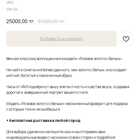
VÁIS
VW-04
25000,00
тг.
31000,00
тг.
Добавить в корзину
Вечная классика воплощенная в модели «Розовое золото с белым».
Не найти сочетания более удачного, чем золото с белым, оно создает
мягкий, богатый и лаконичный образ.
Часы от VÁIS подчёркнут вашу элегантность и чувства вкуса, создавая
дорогой и завершенный портрет вашего стиля.
Модель «Розовое золото с белым» несомненный фаворит для подарка
с которым точно не ошибешься.
+ бесплатная доставка в любой город
Для выбора удаленно напишите нам и мы отправим вам
индивидуальные видео с часиками со всех сторон и подробной