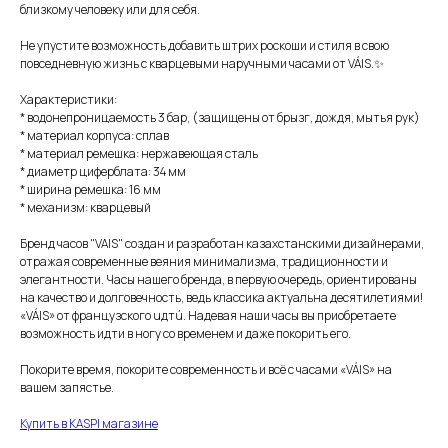
близкому человеку или для себя.
Не упустите возможность добавить штрих роскоши и стиля в свою
повседневную жизнь с кварцевыми наручными часами от VÁIS.✨
Характеристики:
* водонепроницаемость 3 бар, (защищены от брызг, дождя, мытья рук)
* материал корпуса: сплав
* материал ремешка: нержавеющая сталь
* диаметр циферблата: 34 мм
* ширина ремешка: 16 мм
* механизм: кварцевый
Бренд часов "VAIS" создан и разработан казахстанскими дизайнерами,
отражая современные веяния минимализма, традиционности и
элегантности. Часы нашего бренда, в первую очередь, ориентированы
на качество и долговечность, ведь классика актуальна десятилетиями!
«VÁIS» от французского uдтú. Надевая наши часы вы приобретаете
возможность идти в ногу со временем и даже покорить его.
Покорите время, покорите современность и всё с часами «VÁIS» на
вашем запястье.
Купить в KASPI магазине