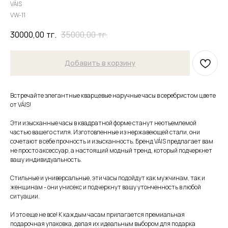
VÁIS
VW-11
30000,00
тг.
35000,00
тг.
Добавить в корзину
Встречайте элегантные кварцевые наручные часы в серебристом цвете
от VÁIS!
Эти изысканные часы в квадратной форме станут неотъемлемой
частью вашего стиля. Изготовленные из нержавеющей стали, они
сочетают в себе прочность и изысканность. Бренд VÁIS предлагает вам
не просто аксессуар, а настоящий модный тренд, который подчеркнет
вашу индивидуальность.
Стильные и универсальные, эти часы подойдут как мужчинам, так и
женщинам - они унисекс и подчеркнут вашу утонченность в любой
ситуации.
И это еще не все! К каждым часам прилагается премиальная
подарочная упаковка, делая их идеальным выбором для подарка