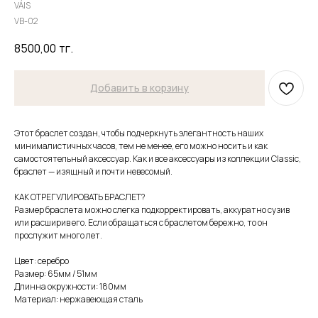
VÁIS
VB-02
8500,00
тг.
Добавить в корзину
Этот браслет создан, чтобы подчеркнуть элегантность наших
минималистичных часов, тем не менее, его можно носить и как
самостоятельный аксессуар. Как и все аксессуары из коллекции Classic,
браслет — изящный и почти невесомый.
КАК ОТРЕГУЛИРОВАТЬ БРАСЛЕТ?
Размер браслета можно слегка подкорректировать, аккуратно сузив
или расширив его. Если обращаться с браслетом бережно, то он
прослужит много лет.
Цвет: серебро
Размер: 65мм / 51мм
Длинна окружности: 180мм
Материал: нержавеющая сталь