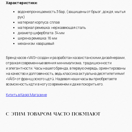
Характеристики:
водонепроницаемость 3 бар, (защищены от брызг, дождя, мытья
рук)
материал корпуса: сплав
материал ремешка: нержавеющая сталь
диаметр циферблата: 34 мм
ширина ремешка: 16 мм
механизм: кварцевый
Бренд часов «VAIS» создан и разработан казахстанскими дизайнерами,
отражая современные веяния минимализма, традиционности
и элегантности. Часы нашего бренда, в первую очередь, ориентированы
на качество и долговечность, ведь классика актуальна десятилетиями!
«VÁIS» от французского uдтú. Надевая наши часы вы приобретаете
возможность идти в ногу со временем и даже покорить его.
Купить в Kaspi Магазине
С ЭТИМ ТОВАРОМ ЧАСТО ПОКУПАЮТ