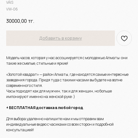
VÁIS
VW-06
30000,00
тг.
Добавить в корзину
Модель часов, которая у нас ассоциируется с молодежью Алматы: они
такие же смелые, стильные и яркие!
«Золотой квадрат» — район Алматы, где находятся самые интересные
заведения города. Придя туда с такими часами вы будете на волне
современного стиля.
Часы подходят как для мужчин, так и для женщин, но больше
импонируют именно на женской руке :)
+ БЕСПЛАТНАЯ доставка в любой город
.
Для выбора удаленно напишите нам и мы отправим вам
индивидуальные видео с часиками со всех сторон и подробной
консультацией!