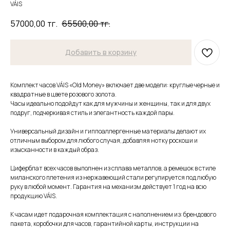
VÁIS
57000,00
тг.
65500,00
тг.
Добавить в корзину
Комплект часов VÁIS «Old Money» включает две модели: круглые черные и
квадратные в цвете розового золота.
Часы идеально подойдут как для мужчины и женщины, так и для двух
подруг, подчеркивая стиль и элегантность каждой пары.
Универсальный дизайн и гиппоаллергенные материалы делают их
отличным выбором для любого случая, добавляя нотку роскоши и
изысканности в каждый образ.
Циферблат всех часов выполнен из сплава металлов, а ремешок в стиле
миланского плетения из нержавеющий стали регулируется под любую
руку в любой момент. Гарантия на механизм действует 1 год на всю
продукцию VÁIS.
К часам идет подарочная комплектация с наполнением из: брендового
пакета, коробочки для часов, гарантийной карты, инструкции на