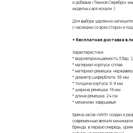
и добавив «Темное Серебро» мы
модельку все искали :)
Для выбора удаленно напишите
с часиками со всех сторон и по
+ бесплатная доставка в л
Характеристики:
* водонепроницаемость 3 бар, 
* материал корпуса: сплав
* материал ремешка: нержавею
* диаметр циферблата: 36 мм
* толщина корпуса: 6,9 мм
* ширина ремешка: 18 мм
* длина ремешка: 24 см
* механизм: кварцевый
Бренд часов «VAIS» создан и р
современные веяния минимализ
бренда, в первую очередь, орие