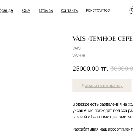
Конструктор
 бренде
Q&A
Отзывы
Контакты
VÁIS «ТЕМНОЕ СЕР
VÁIS
VW-08
тг.
25000,00
30000,
Добавить в корзину
В одежде есть разделения на х
украшения подходят под оба раз
гаммой и базовыми цветами: чер
Разрабатывая наш ассортимент