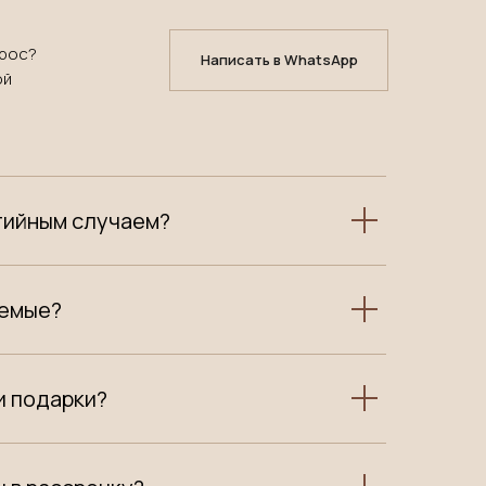
прос?
Написать в WhatsApp
ой
тийным случаем?
аемые?
 и подарки?