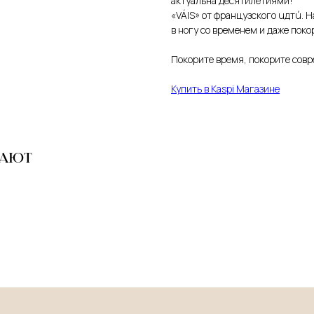
актуальна десятилетиями!
«VÁIS» от французского uдтú. 
в ногу со временем и даже поко
Покорите время, покорите совре
Купить в Kaspi Магазине
ПАЮТ