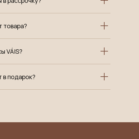
ы в рассрочку?
т товара?
сы VÁIS?
т в подарок?