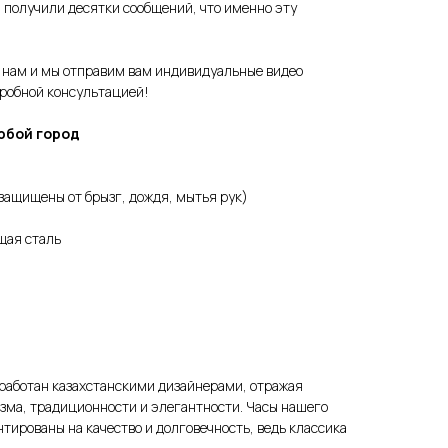
 получили десятки сообщений, что именно эту
 нам и мы отправим вам индивидуальные видео
дробной консультацией!
юбой город
(защищены от брызг, дождя, мытья рук)
щая сталь
азработан казахстанскими дизайнерами, отражая
ма, традиционности и элегантности. Часы нашего
нтированы на качество и долговечность, ведь классика