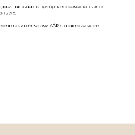
Надевая наши часы вы приобретаете возможность идти
рить его.
менность и всё с часами «VÁIS» на вашем запястье.