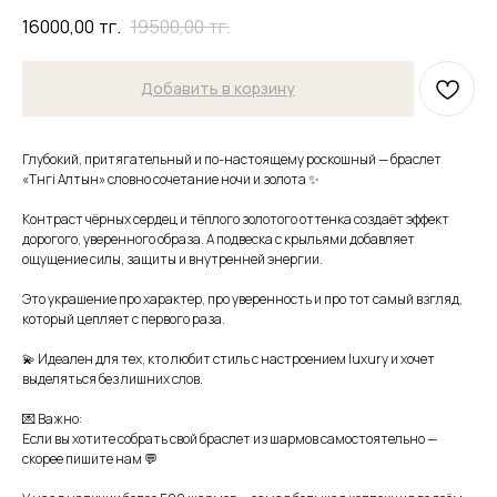
16000,00
тг.
19500,00
тг.
Добавить в корзину
Глубокий, притягательный и по-настоящему роскошный — браслет
«Түнгі Алтын» словно сочетание ночи и золота ✨
Контраст чёрных сердец и тёплого золотого оттенка создаёт эффект
дорогого, уверенного образа. А подвеска с крыльями добавляет
ощущение силы, защиты и внутренней энергии.
Это украшение про характер, про уверенность и про тот самый взгляд,
который цепляет с первого раза.
💫 Идеален для тех, кто любит стиль с настроением luxury и хочет
выделяться без лишних слов.
💌 Важно:
Если вы хотите собрать свой браслет из шармов самостоятельно —
скорее пишите нам 💬